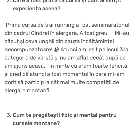
Care a fost prima ta cursă și cum ai simțit
experiența aceea?
Prima cursa de trailrunning a fost semimaratonul
din cadrul Cindrel în alergare. A fost greu! Mi-au
căzut și ceva unghii din cauza încălțămintei
necorspunzatoare! 😀 Atunci am ieșit pe locul 3 la
categoria de vârstă și nu am aflat decât după ce
am ajuns acasă. Țin minte că eram foarte fericită
și cred că atunci a fost momentul în care mi-am
dorit să particip la cât mai multe competiții de
alergare montană.
Cum te pregătești fizic și mental pentru
cursele montane?