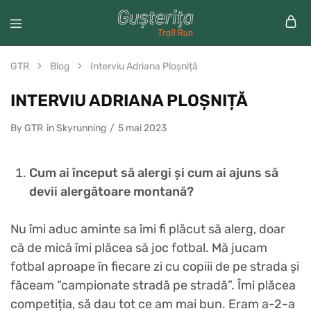
GTR
Blog
Interviu Adriana Ploșniță
INTERVIU ADRIANA PLOȘNIȚĂ
By
GTR
in
Skyrunning
5 mai 2023
Cum ai început să alergi și cum ai ajuns să
devii alergătoare montană?
Nu îmi aduc aminte sa îmi fi plăcut să alerg, doar
că de mică îmi plăcea să joc fotbal. Mă jucam
fotbal aproape în fiecare zi cu copiii de pe strada și
făceam “campionate stradă pe stradă”. Îmi plăcea
competiția, să dau tot ce am mai bun. Eram a-2-a