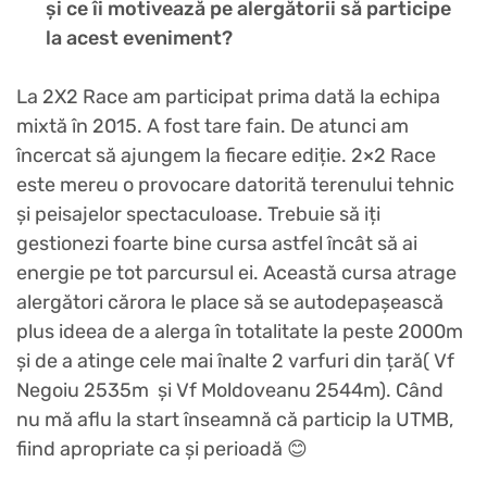
și ce îi motivează pe alergătorii să participe
la acest eveniment?
La 2X2 Race am participat prima dată la echipa
mixtă în 2015. A fost tare fain. De atunci am
încercat să ajungem la fiecare ediție. 2×2 Race
este mereu o provocare datorită terenului tehnic
și peisajelor spectaculoase. Trebuie să iți
gestionezi foarte bine cursa astfel încât să ai
energie pe tot parcursul ei. Această cursa atrage
alergători cărora le place să se autodepașească
plus ideea de a alerga în totalitate la peste 2000m
și de a atinge cele mai înalte 2 varfuri din țară( Vf
Negoiu 2535m și Vf Moldoveanu 2544m). Când
nu mă aflu la start înseamnă că particip la UTMB,
fiind apropriate ca și perioadă 😊