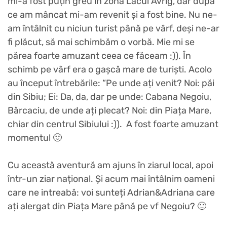
mi-a fost puțin greu în zona Lacul Avrig, dar după
ce am mâncat mi-am revenit și a fost bine. Nu ne-
am întâlnit cu niciun turist până pe vârf, deși ne-ar
fi plăcut, să mai schimbăm o vorbă. Mie mi se
părea foarte amuzant ceea ce făceam :)). În
schimb pe vârf era o gașcă mare de turiști. Acolo
au început întrebările: “Pe unde ați venit? Noi: păi
din Sibiu; Ei: Da, da, dar pe unde: Cabana Negoiu,
Bărcaciu, de unde ați plecat? Noi: din Piața Mare,
chiar din centrul Sibiului :)). A fost foarte amuzant
momentul 🙂
Cu această aventură am ajuns în ziarul local, apoi
într-un ziar național. Și acum mai întâlnim oameni
care ne intreabă: voi sunteți Adrian&Adriana care
ați alergat din Piața Mare până pe vf Negoiu? 🙂