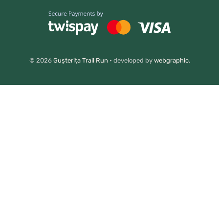
© 2026
Gușterița Trail Run
• developed by
webgraphic
.