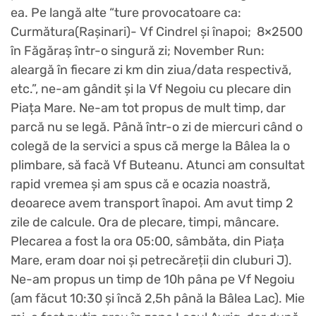
ea. Pe langă alte “ture provocatoare ca:
Curmătura(Rașinari)- Vf Cindrel și înapoi; 8×2500
în Făgăraș într-o singură zi; November Run:
aleargă în fiecare zi km din ziua/data respectivă,
etc.”, ne-am gândit și la Vf Negoiu cu plecare din
Piața Mare. Ne-am tot propus de mult timp, dar
parcă nu se legă. Până într-o zi de miercuri când o
colegă de la servici a spus că merge la Bâlea la o
plimbare, să facă Vf Buteanu. Atunci am consultat
rapid vremea și am spus că e ocazia noastră,
deoarece avem transport înapoi. Am avut timp 2
zile de calcule. Ora de plecare, timpi, mâncare.
Plecarea a fost la ora 05:00, sâmbăta, din Piața
Mare, eram doar noi și petrecăreții din cluburi J).
Ne-am propus un timp de 10h pâna pe Vf Negoiu
(am făcut 10:30 și încă 2,5h până la Bâlea Lac). Mie