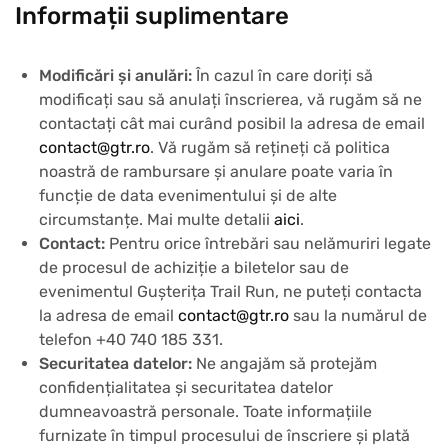
Informații suplimentare
Modificări și anulări:
În cazul în care doriți să
modificați sau să anulați înscrierea, vă rugăm să ne
contactați cât mai curând posibil la adresa de email
contact@gtr.ro
. Vă rugăm să rețineți că politica
noastră de rambursare și anulare poate varia în
funcție de data evenimentului și de alte
circumstanțe. Mai multe detalii
aici
.
Contact:
Pentru orice întrebări sau nelămuriri legate
de procesul de achiziție a biletelor sau de
evenimentul Gușterița Trail Run, ne puteți contacta
la adresa de email
contact@gtr.ro
sau la numărul de
telefon +40 740 185 331.
Securitatea datelor:
Ne angajăm să protejăm
confidențialitatea și securitatea datelor
dumneavoastră personale. Toate informațiile
furnizate în timpul procesului de înscriere și plată