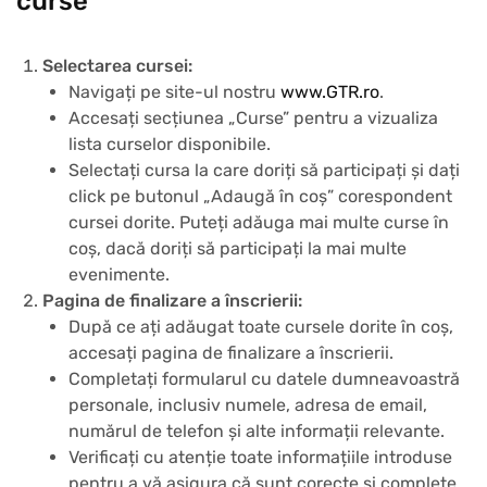
curse
Selectarea cursei:
Navigați pe site-ul nostru
www.GTR.ro
.
Accesați secțiunea „Curse” pentru a vizualiza
lista curselor disponibile.
Selectați cursa la care doriți să participați și dați
click pe butonul „Adaugă în coș” corespondent
cursei dorite. Puteți adăuga mai multe curse în
coș, dacă doriți să participați la mai multe
evenimente.
Pagina de finalizare a înscrierii:
După ce ați adăugat toate cursele dorite în coș,
accesați pagina de finalizare a înscrierii.
Completați formularul cu datele dumneavoastră
personale, inclusiv numele, adresa de email,
numărul de telefon și alte informații relevante.
Verificați cu atenție toate informațiile introduse
pentru a vă asigura că sunt corecte și complete.